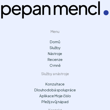
Menu
Domů
Služby
Nástroje
Recenze
O mně
Služby a nástroje
Konzultace
Dlouhodobá spolupráce
Aplikace Moje číslo
Přežij svůj nápad